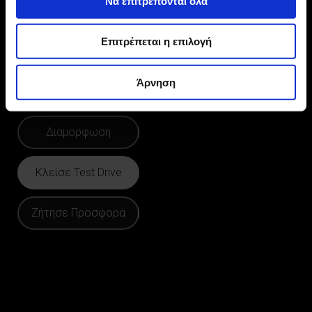
Να επιτρέπονται όλα
Γρήγορη φόρτιση από 10%
Αυτονομία EV (WLTP) σε μεικτό
έως 80%
κύκλο
Επιτρέπεται η επιλογή
6,3 δευτερόλεπτα
453 λίτρα
0-100 χλμ/ώρα
Πορτ-μπαγκάζ
Άρνηση
Διαμόρφωση
Κλείσε Test Drive
Ζήτησε Προσφορά