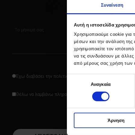
Συναίνεση
MG Cyberster
Αυτή η ιστοσελίδα χρησιμοπ
Subject
MGS5 EV
Χρησιμοποιούμε cookie για 
Info
μέσων και την ανάλυση της
χρησιμοποιείτε τον ιστότοπ
να τις συνδυάσουν με άλλες
από μέρους σας χρήση των 
Consent
Έχω διαβάσει την πολιτική απορρήτου
Επιλογή
Αναγκαία
συγκατάθεσης
Newsletter
Θέλω να λαμβάνω πληροφορίες και προσφορές απο την MG
CAPTCHA
Άρνηση