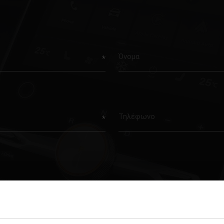
First
name
Phone