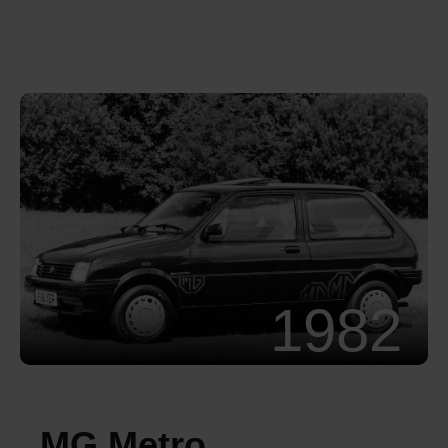
1982
MG Metro