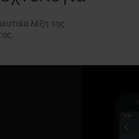
λευταία λέξη της
τας.