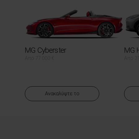
MG Cyberster
MG H
Από 77.000 €
Από 31
Ανακαλύψτε το