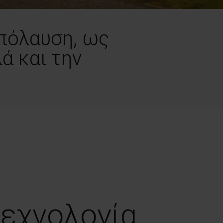
πόλαυση, ως
ά και την
τεχνολογία