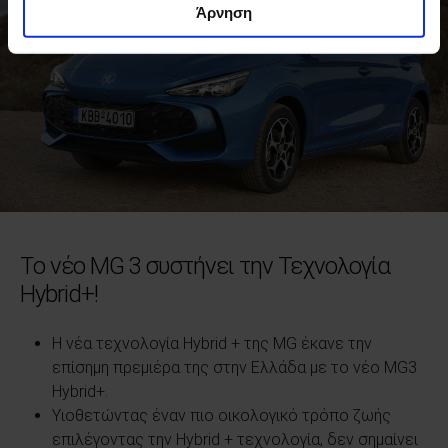
Άρνηση
Το νέο MG 3 συστήνει την Τεχνολογία
Hybrid+!
Η νέα τεχνολογία Hybrid + της MG έκανε την
επίσημη πρεμιέρα της στην Ελλάδα με το νέο MG3
Hybrid+.
Υιοθετώντας έναν πιο οικολογικό τρόπο ζωής
επιλέγοντας την Hybrid + τεχνολογία, δεν σημαίνει