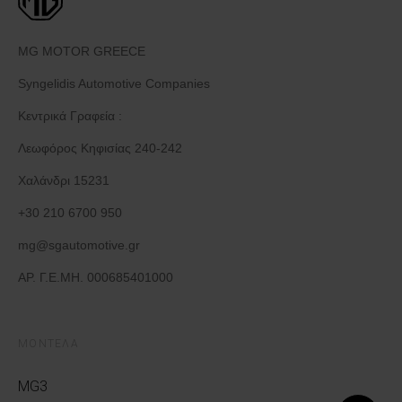
MG MOTOR GREECE
Syngelidis Automotive Companies
Κεντρικά Γραφεία :
Λεωφόρος Κηφισίας 240-242
Χαλάνδρι 15231
+30 210 6700 950
mg@sgautomotive.gr
ΑΡ. Γ.Ε.ΜΗ. 000685401000
ΜΟΝΤΕΛΑ
MG3