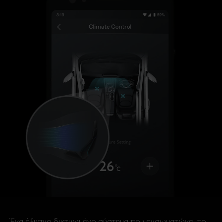
Ένα έξυπνο δικτυωμένο σύστημα που ενσωματώνει το